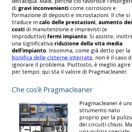
dell’acqua. Male, perché ciò favorisce l’insorger
di
gravi inconvenienti
come corrosioni e
formazione di depositi e incrostazioni. Il che si
traduce in
calo delle prestazioni
,
aumento dei
costi
di manutenzione e imprevisti (e
improduttivi)
fermi impianto
. Si assiste, inoltr
una significativa
riduzione della vita media
dell’impianto
. Insomma, come già detto per la
bonifica delle cisterne interrate
, non è il caso d
ignorare il problema. Piuttosto, è meglio agire
per tempo: qui sta il valore di Pragmacleaner.
Che cos’è Pragmacleaner
Pragmacleaner è un
strumento nato
proprio per la pulizi
dei circuiti chiusi. M
una pulizia speciale: